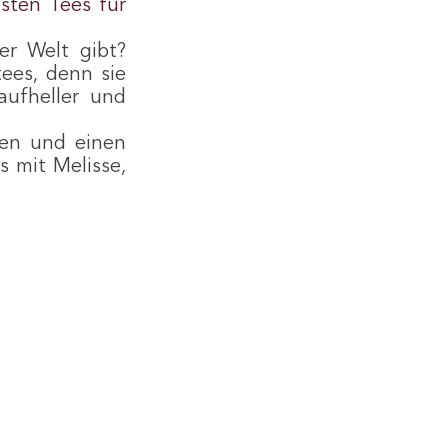
ten Tees für 
r Welt gibt? 
es, denn sie 
ufheller und 
en und einen 
 mit Melisse, 