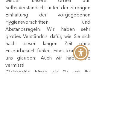
wieder unsere Arbeit auf. 
Selbstverständlich unter der strengen 
Einhaltung der vorgegebenen 
Hygienevorschriften und 
Abstandsregeln. Wir haben sehr 
großes Verständnis dafür, wie Sie sich 
nach dieser langen Zeit ohne 
Friseurbesuch fühlen. Eines können Sie 
uns glauben: Auch wir haben Sie 
vermisst!
Gleichzeitig bitten wir Sie um Ihr 
Verständnis, bei Ihrem ersten 
Friseurbesuch nach der Corona-Pause 
verantwortungsbewusst, umsichtig und 
vorsichtig zu handeln, um Sie und uns 
zu schützen und auch nachhaltig die 
Salonöffnung für Sie zu gewährleisten. 
Nach gesetzlicher Vorschrift vergeben 
wir in 
allen
 HCT-Salons ausschließlich 